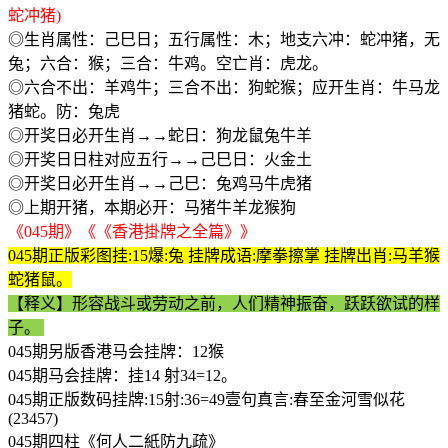
蛇冲猪)
◎生肖属性：己巳日；五行属性：木；地支六冲：蛇冲猪，无
兔；六合：猴；三合：牛鸡。空亡肖：虎龙。
◎六合不出：羊鸡牛；三合不出：狗蛇猴；应开生肖：牛马龙
猪蛇。防：兔虎
◎开奖日必开生肖→→蛇日：狗龙鼠兔牛羊
◎开奖日日柱对应五行→→己巳日：火金土
◎开奖日必开生肖→→己巳：兔鸡马牛虎猪
◎上期开猪，本期必开：马猪牛羊龙猴狗
《045期》《《香港掛牌之全篇》》
045期正版彩图挂:15爆:兔 挂牌成语:摩拳擦掌 挂牌出肖:马羊猴
蛇猪鼠。
【释义】形容战斗或劳动之前，人们精神振奋，跃跃欲试的样
子。
045期另版香港马会挂牌：12猴
045期马会挂牌：挂14 射34=12。
045期正版数码挂牌:15射:36=49壹句真言:春至金河雪似花
(23457)
045期四柱《何人二紙防九疏》