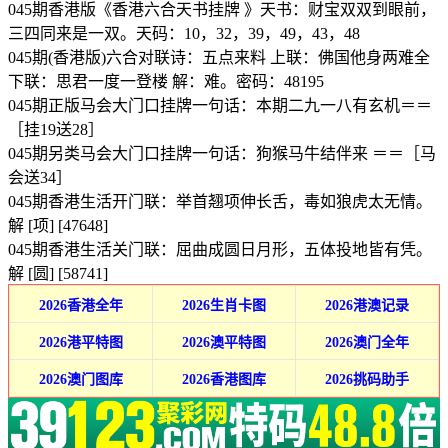
045期香港版《香港六合天书挂牌 》天书：财宝双双到眼前，
三四同来是一双。天码：10，32，39，49，43，48
045期(香港版)六合对联诗：五点来料 上联：佛国他身两难全
下联：思君一度一登楼 解：难。密码：48195
045期正版马会大门口挂牌一句话：本期二九一八有玄机＝＝
［挂19送28］
045期另类马会大门口挂牌一句话：狗猴马牛结伴来 ＝＝［马
会送34］
045期香港生活开门联：举首翘项伸长舌，毒如狼虎太无情。
解 [项] [47648]
045期香港生活关门联：屈曲成圆日月形，五体投地皆有凭。
解 [圆] [58741]
2026香港全年
2026生肖卡图
2026港澳记录
2026港平特图
2026澳平特图
2026澳门全年
2026澳门图库
2026香港图库
2026挑码助手