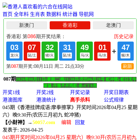
首页
全年料
生肖表
数据料
统计器
导航网
087期
2026年08月11日(星期二)晚21:30开(农历06月29号 蛇冲猪)-蛇日无牛
破鼠-开猴不开鸡蛇-杀:4'5'6肖
开奖1线
开奖2线
开奖记录
开奖日期表
港澳图库
港澳统计
高手杀料
公式规律
045期《香港挂牌成语:摩拳擦掌》开奖时间2026年04月25 星期
六）晚9:30开(农历三月初九 蛇冲猪)
【小财神】→
50057.com
编辑
回复
发表于: 2026-04-25
045期开奖时间2026年04月25 星期六）晚9:30开(农历三月初九