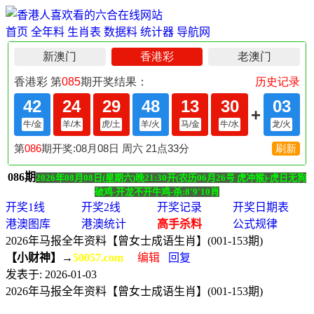
首页
全年料
生肖表
数据料
统计器
导航网
086期
2026年08月08日(星期六)晚21:30开(农历06月26号 虎冲猴)-虎日无狗
破鸡-开龙不开牛鸡-杀:8'9'10肖
开奖1线
开奖2线
开奖记录
开奖日期表
港澳图库
港澳统计
高手杀料
公式规律
2026年马报全年资料【曾女士成语生肖】(001-153期)
【小财神】→
50057.com
编辑
回复
发表于: 2026-01-03
2026年马报全年资料【曾女士成语生肖】(001-153期)