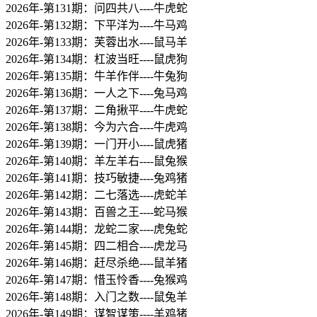
2026年-第131期：问四共八----牛虎蛇
2026年-第132期：下平洋为----牛马鸡
2026年-第133期：芙蓉出水----鼠马羊
2026年-第134期：杠波当旺----鼠虎狗
2026年-第135期：牛羊作伴----牛兔狗
2026年-第136期：一人之下----兔马鸡
2026年-第137期：二角揪平----牛虎蛇
2026年-第138期：今为六合----牛虎鸡
2026年-第139期：一门开小----鼠虎猪
2026年-第140期：羊左羊右----鼠兔猴
2026年-第141期：技巧敏捷----兔鸡猪
2026年-第142期：二七落选----虎蛇羊
2026年-第143期：百兽之王----蛇马猴
2026年-第144期：龙蛇二家----虎兔蛇
2026年-第145期：四二相合----虎龙马
2026年-第146期：赶尽杀绝----鼠羊猪
2026年-第147期：惜玉怜香----兔猴鸡
2026年-第148期：入门之数----鼠兔羊
2026年-第149期：谋智谋策----羊鸡猪