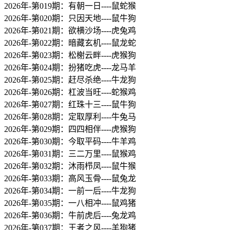
2026年-第019期：有朝一日----鼠蛇猴
2026年-第020期：只因天地----鼠牛狗
2026年-第021期：欲横沙场----虎兔鸡
2026年-第022期：暗藏玄机----鼠龙蛇
2026年-第023期：松榭云畔----虎猴狗
2026年-第024期：扮猪吃虎----龙马羊
2026年-第025期：赶尽杀绝----牛龙狗
2026年-第026期：杠波当旺----蛇猴鸡
2026年-第027期：红珠十三----鼠牛狗
2026年-第028期：定取厚利----牛兔马
2026年-第029期：四四相伴----虎猴狗
2026年-第030期：今取平码----牛羊鸡
2026年-第031期：三二万里----鼠猴鸡
2026年-第032期：沐雨栉凤----鼠牛猴
2026年-第033期：高风玉骨----鼠兔龙
2026年-第034期：一前一后----牛龙狗
2026年-第035期：一八相冲----鼠鸡猪
2026年-第036期：牛前虎后----兔龙鸡
2026年-第037期：王者之风----羊狗猪