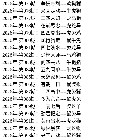
2026年-第075期：争权夺利----鸡狗猪
2026年-第076期：来回走动----牛虎狗
2026年-第077期：二四未知----龙马狗
2026年-第078期：在前尽忠----虎蛇马
2026年-第079期：四四复出----虎兔鸡
2026年-第080期：蛇行狗走----鼠牛兔
2026年-第081期：四七浅水----兔龙马
2026年-第082期：少林大师----马鸡狗
2026年-第083期：问四共八----牛狗猪
2026年-第084期：五九同单----牛兔马
2026年-第085期：天辞家见----鼠兔鸡
2026年-第086期：有朝一日----鼠虎猴
2026年-第087期：二四高中----虎兔猪
2026年-第088期：今为六合----鼠虎兔
2026年-第089期：一前七后----虎蛇羊
2026年-第090期：勤君把定----鼠兔马
2026年-第091期：芙蓉出水----虎龙猴
2026年-第092期：绿林暴客----龙蛇猴
2026年-第093期：来回走动----鼠蛇猪