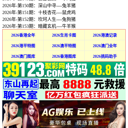
2026年-第150期：深山中寻----兔羊猪
2026年-第151期：十枝杏花----鼠虎鸡
2026年-第152期：坎坷人生----兔狗猪
2026年-第153期：暗藏玄机----牛羊猴
2026香港全年
2026生肖卡图
2026港澳记录
2026港平特图
2026澳平特图
2026澳门全年
2026澳门图库
2026香港图库
2026挑码助手