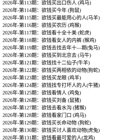
2026年-第113期：欲钱买出口伤人 (鸡马)
2026年-第114期：欲钱买今年 (狗鼠)
2026年-第115期：欲钱买最能用心的人(马羊)
2026年-第116期：欲钱买农历 (鸡猴)
2026年-第117期：欲钱看十全十美 (蛇虎)
2026年-第118期：欲钱看女人的内裤 (猴鸡)
2026年-第119期：欲钱去找去年十—期(兔马)
2026年-第120期：欲钱买到北京去 (马牛)
2026年-第121期：欲钱找十二仙子(牛羊)
2026年-第122期：欲钱买两相依的动物(狗蛇)
2026年-第123期：欲钱买龙眼 (鸡羊)
2026年-第124期：欲钱找专打坏人的人(牛猪)
2026年-第125期：欲钱看情人 (鸡兔)
2026年-第126期：欲钱买刘备 (鼠猪)
2026年-第127期：欲钱去看水沟 (猪猴)
2026年-第128期：欲钱看家门口 (鸡马)
2026年-第129期：欲钱买长命动物 (狗蛇)
2026年-第130期：欲钱买讨人喜欢动物(虎兔)
2026年-第131期：欲钱看最可爱的人(龙鸡)