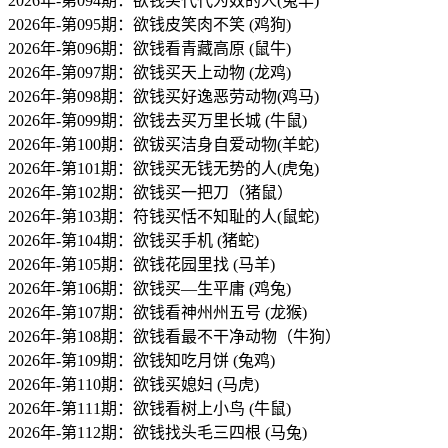
2026年-第094期：欲钱买代代为奴的人(兔羊)
2026年-第095期：欲钱皮笑肉不笑 (鸡狗)
2026年-第096期：欲钱看青藏高原 (鼠牛)
2026年-第097期：欲钱买天上动物 (龙鸡)
2026年-第098期：欲钱买好逸恶劳动物(鸡马)
2026年-第099期：欲钱去买万里长城 (牛鼠)
2026年-第100期：欲钹买洁身自爱动物(羊蛇)
2026年-第101期：欲钱买无钱无势的人(虎兔)
2026年-第102期：欲钱买一把刀（猪鼠）
2026年-第103期：符钱买恬不知耻的人(鼠蛇)
2026年-第104期：欲钱买手机 (猪蛇)
2026年-第105期：欲钱花园里找 (马羊)
2026年-第106期：欲钱买—生平庸 (鸡兔)
2026年-第107期：欲钱看神州州五号 (龙猴)
2026年-第108期：欲钱看最不干净动物（牛狗）
2026年-第109期：欲钱知吃月饼 (兔鸡)
2026年-第110期：欲钱买媳妇 (马虎)
2026年-第111期：欲钱看树上小鸟 (牛鼠)
2026年-第112期：欲钱找头毛三四根 (马兔)