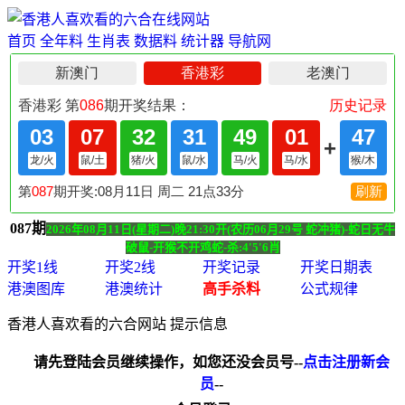
首页
全年料
生肖表
数据料
统计器
导航网
087期
2026年08月11日(星期二)晚21:30开(农历06月29号 蛇冲猪)-蛇日无牛
破鼠-开猴不开鸡蛇-杀:4'5'6肖
开奖1线
开奖2线
开奖记录
开奖日期表
港澳图库
港澳统计
高手杀料
公式规律
香港人喜欢看的六合网站 提示信息
请先登陆会员继续操作，如您还没会员号--
点击注册新会
员
--