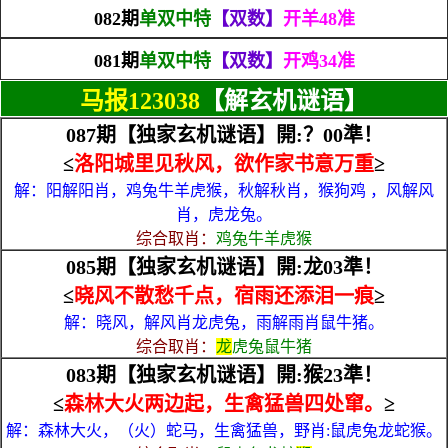
082期
单双中特
【双数】
开羊48准
081期
单双中特
【双数】
开鸡34准
马报123038
【解玄机谜语】
087期【独家玄机谜语】開:？00準！
≤
洛阳城里见秋风，欲作家书意万重
≥
解：阳解阳肖，鸡兔牛羊虎猴，秋解秋肖，猴狗鸡 ，风解风
肖，虎龙兔。
综合取肖：
鸡兔牛羊虎猴
085期【独家玄机谜语】開:龙03準！
≤
晓风不散愁千点，宿雨还添泪一痕
≥
解：晓风，解风肖龙虎兔，雨解雨肖鼠牛猪。
综合取肖：
龙
虎兔鼠牛猪
083期【独家玄机谜语】開:猴23準！
≤
森林大火两边起，生禽猛兽四处窜。
≥
解：森林大火，（火）蛇马，生禽猛兽，野肖:鼠虎兔龙蛇猴。