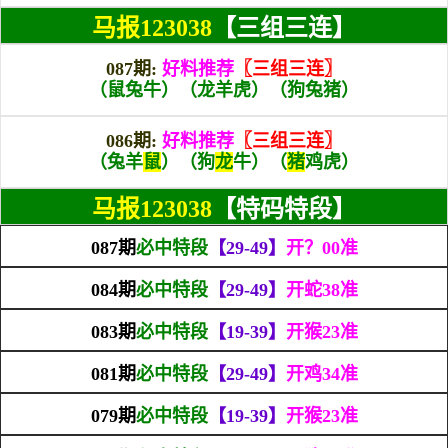
马报123038
【三组三连】
087期:
好料推荐
〖三组三连〗
（鼠兔牛）（龙羊虎）（狗兔猪）
086期:
好料推荐
〖三组三连〗
（兔羊
鼠
）（狗
龙
牛）（
猪
鸡虎）
马报123038
【特码特段】
087期
必中特段
【29-49】
开？00准
084期
必中特段
【29-49】
开蛇38准
083期
必中特段
【19-39】
开猴23准
081期
必中特段
【29-49】
开鸡34准
079期
必中特段
【19-39】
开猴23准