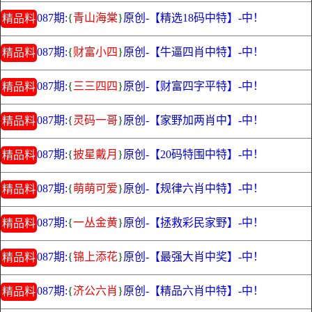
087期:
{
青山海棠
}
原创-
【精选18码中特】
-中！
精品料
087期:
{
财富小四
}
原创-
【牛逼四肖中特】
-中！
精品料
087期:
{
三三四四
}
原创-
【财富四字平特】
-中！
精品料
087期:
{
灵码一哥
}
原创-
【家野加两肖中】
-中！
精品料
087期:
{
披星戴月
}
原创-
【20码特围中特】
-中！
精品料
087期:
{
萌萌可爱
}
原创-
【规律六肖中特】
-中！
精品料
087期:
{
一丛金黄
}
原创-
【拯救彩民家野】
-中！
精品料
087期:
{
锦上添花
}
原创-
【最强大肖中奖】
-中！
精品料
087期:
{
济公六肖
}
原创-
【精品六肖中特】
-中！
精品料