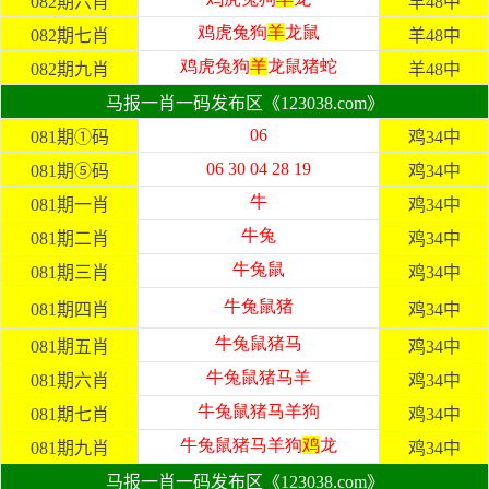
082期六肖
羊48中
鸡虎兔狗
羊
龙鼠
082期七肖
羊48中
鸡虎兔狗
羊
龙鼠猪蛇
082期九肖
羊48中
马报一肖一码发布区《123038.com》
06
081期①码
鸡34中
06 30 04 28 19
081期⑤码
鸡34中
牛
081期一肖
鸡34中
牛兔
081期二肖
鸡34中
牛兔鼠
081期三肖
鸡34中
牛兔鼠猪
081期四肖
鸡34中
牛兔鼠猪马
081期五肖
鸡34中
牛兔鼠猪马羊
081期六肖
鸡34中
牛兔鼠猪马羊狗
081期七肖
鸡34中
牛兔鼠猪马羊狗
鸡
龙
081期九肖
鸡34中
马报一肖一码发布区《123038.com》