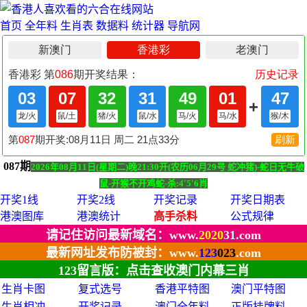
首页
全年料
生肖表
数据料
统计器
导航网
087期
2026年08月11日(星期二)晚21:30开(农历06月29号 蛇冲猪)-蛇日无牛破
鼠-开猴不开鸡蛇-杀:4'5'6肖
开奖1线
开奖2线
开奖记录
开奖日期表
港澳图库
港澳统计
高手杀料
公式规律
请记住访问最新域名：www.
2020
31
.com
最新网址发布防被封：www.
123
023
.com
123留言版：点击查收澳门内幕三肖
生肖卡图
复式选号
香港平特图
澳门平特图
生肖相冲
开奖记录
澳门全年料
正版挂牌料