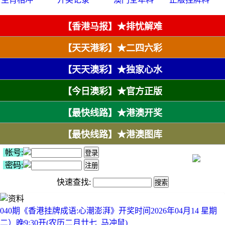
【香港马报】★排忧解难
【天天港彩】★二四六彩
【天天澳彩】★独家心水
【今日澳彩】★官方正版
【最快线路】★港澳开奖
【最快线路】★港澳图库
帐号:
密码:
快速查找:
040期《香港挂牌成语:心潮澎湃》开奖时间2026年04月14 星期
二）晚9:30开(农历二月廿七 马冲鼠)