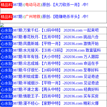
087期:
{
电动马达
}
原创-
【大刀砍杀一肖】
-中！
精品料
087期:
{
广州地铁
}
原创-
【稳赚绝杀半头】
-中！
精品料
087期:万紫千红-【12码中特】 202036.com 一起来吧
心水贴
087期:春花秋月-【五肖中特】 202036.com 挑战六合
心水贴
087期:凤凰新城-【平特一肖】 202036.com 激情开始
心水贴
087期:水光接天-【⑶肖+⑶码】 202036.com 致富猛料
心水贴
087期:年年有钱-【大小中特】-202036.com 万人跟踪
心水贴
087期:众志成城-【六肖中特】-202036.com 命运在手
心水贴
087期:牛仔很忙-【20码中特】 202036.com 至尊好料
心水贴
087期:积蚊成雷-【五肖中特】-202036.com 见证奇迹
心水贴
087期:半城烟沙-【平特一肖】-202036.com 见证奇迹
心水贴
087期:不速之客-【两头中特】-202036.com 经典好料
心水贴
087期:情歌王子-【四肖中特】 202036.com 买车买房
心水贴
087期:漫不经心-【家野中特】 202036.com 精彩火爆
心水贴