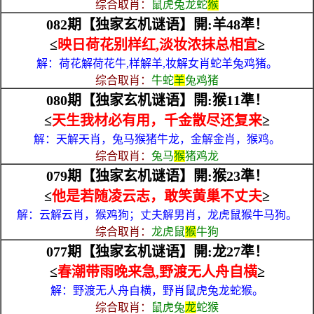
综合取肖：
鼠虎兔龙蛇
猴
082期【独家玄机谜语】開:羊48準！
≤
映日荷花别样红,淡妆浓抹总相宜
≥
解：荷花解荷花牛,样解羊,妆解女肖蛇羊兔鸡猪。
综合取肖：
牛蛇
羊
兔鸡猪
080期【独家玄机谜语】開:猴11準！
≤
天生我材必有用，千金散尽还复来
≥
解：天解天肖，兔马猴猪牛龙，金解金肖，猴鸡。
综合取肖：
兔马
猴
猪鸡龙
079期【独家玄机谜语】開:猴23準！
≤
他是若随凌云志，敢笑黄巢不丈夫
≥
解：云解云肖，猴鸡狗；丈夫解男肖，龙虎鼠猴牛马狗。
综合取肖：
龙虎鼠
猴
牛狗
077期【独家玄机谜语】開:龙27準！
≤
春潮带雨晚来急,野渡无人舟自横
≥
解：野渡无人舟自横，野肖鼠虎兔龙蛇猴。
综合取肖：
鼠虎兔
龙
蛇猴